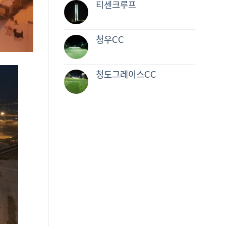
티센크루프
청우CC
청도그레이스CC