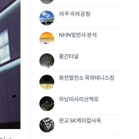
제주국제공항
NHN빛반사 분석
황간터널
화천발전소 옥외테니스장
하남미사리산책로
판교 SK케미칼사옥