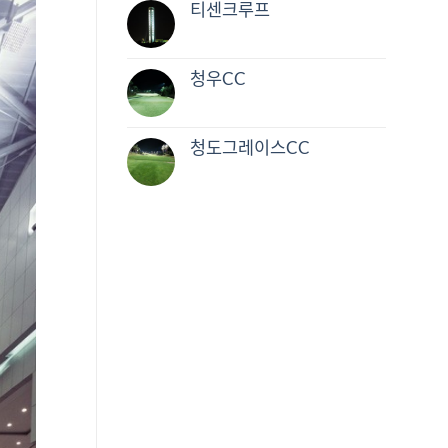
티센크루프
청우CC
청도그레이스CC